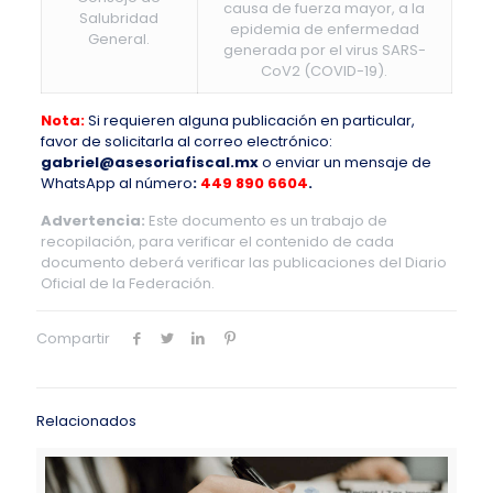
causa de fuerza mayor, a la
Salubridad
epidemia de enfermedad
General.
generada por el virus SARS-
CoV2 (COVID-19).
Nota:
Si requieren alguna publicación en particular,
favor de solicitarla al correo electrónico:
gabriel@asesoriafiscal.mx
o enviar un mensaje de
WhatsApp al número
:
449 890 6604
.
Advertencia:
Este documento es un trabajo de
recopilación, para verificar el contenido de cada
documento deberá verificar las publicaciones del Diario
Oficial de la Federación.
Compartir
Relacionados