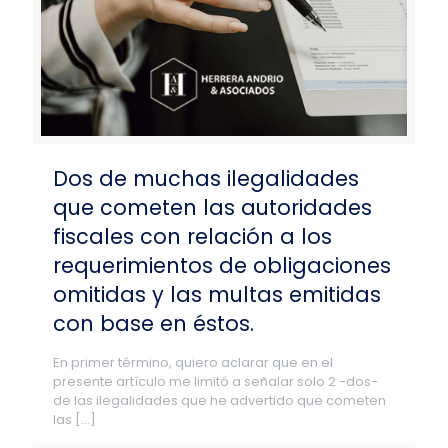
Dos de muchas ilegalidades
que cometen las autoridades
fiscales con relación a los
requerimientos de obligaciones
omitidas y las multas emitidas
con base en éstos.
En primer término, quiero aclarar que en el
presente artículo me limitó a señalar solo 2 -dos-
de las ilegalidades que he advertido que cometen
las
[…]